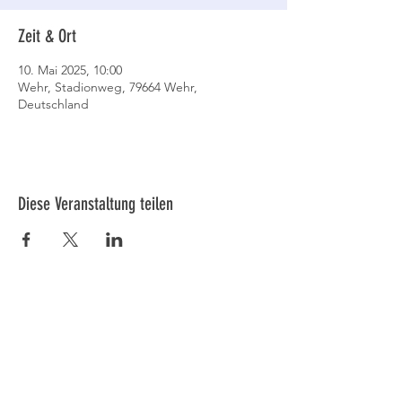
Zeit & Ort
10. Mai 2025, 10:00
Wehr, Stadionweg, 79664 Wehr,
Deutschland
Diese Veranstaltung teilen
TV Wehr Leichtathletik
Bandolstraße 15
79664 Wehr
Geschäftsstelle:Stadthalle