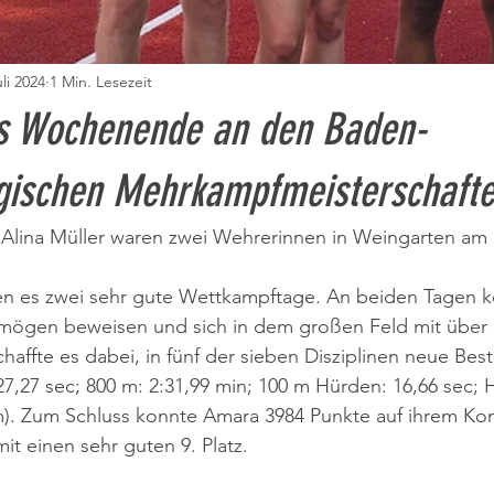
uli 2024
1 Min. Lesezeit
es Wochenende an den Baden-
ischen Mehrkampfmeisterschaft
Alina Müller waren zwei Wehrerinnen in Weingarten am S
n es zwei sehr gute Wettkampftage. An beiden Tagen ko
mögen beweisen und sich in dem großen Feld mit über 3
affte es dabei, in fünf der sieben Disziplinen neue Best
 27,27 sec; 800 m: 2:31,99 min; 100 m Hürden: 16,66 sec;
 m). Zum Schluss konnte Amara 3984 Punkte auf ihrem Ko
it einen sehr guten 9. Platz.