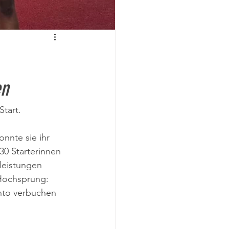
en
tart.
nnte sie ihr 
0 Starterinnen 
leistungen 
 Hochsprung: 
nto verbuchen 